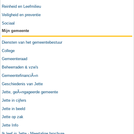
Reinheid en Leefmilieu
Veiligheid en preventie
Sociaal
Mijn gemeente
Diensten van het gemeentebestuur
College
Gemeenteraad
Beheerraden & vzw's
GemeentefinanciÃ«n
Geschiedenis van Jette
Jette, geÃ«ngageerde gemeente
Jette in cijfers
Jette in beeld
Jette op zak
Jette Info
Ik leef in Jette - Meertalige brochure