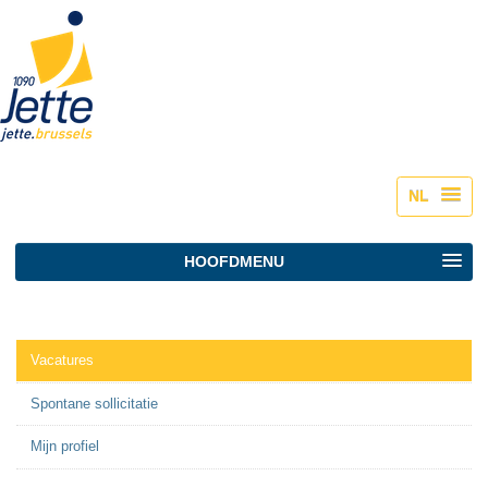
Persoonlijke
hulpmiddelen
NL
HOOFDMENU
Vacatures
Spontane sollicitatie
Mijn profiel